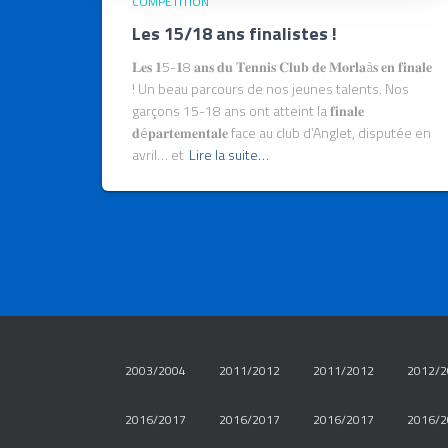
COMPÉTITION
Les 15/18 ans finalistes !
𝐋𝐞𝐬 𝟏5-𝟏8 𝐚𝐧𝐬 𝐝𝐮 𝐓𝐞𝐧𝐧𝐢𝐬 𝐂𝐥𝐮𝐛 𝐝𝐞 𝐌𝐨𝐫𝐥𝐚à𝐬 𝐞𝐧 𝐟𝐢𝐧𝐚𝐥𝐞
! Un beau parcours de nos jeunes talents. Nos
garçons 15-18 ans ont atteint la 𝐟𝐢𝐧𝐚𝐥𝐞
𝐝é𝐩𝐚𝐫𝐭𝐞𝐦𝐞𝐧𝐭𝐚𝐥𝐞 face au club d’Anglet, disputée en
avril… et
Lire la suite…
2003/2004
2011/2012
2011/2012
2012/2
2016/2017
2016/2017
2016/2017
2016/2