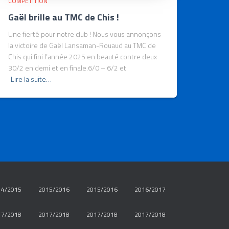
COMPÉTITION
Gaël brille au TMC de Chis !
Une fierté pour notre club ! Nous vous annonçons
la victoire de Gaël Lansaman-Rouaud au TMC de
Chis qui fini l’année 2025 en beauté contre deux
30/2 en demi et en finale.6/0 – 6/2 et
Lire la suite…
14/2015
2015/2016
2015/2016
2016/2017
17/2018
2017/2018
2017/2018
2017/2018