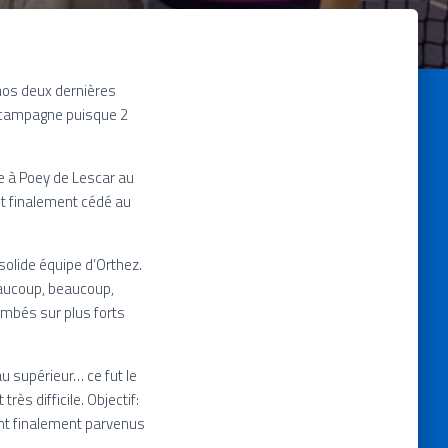
nos deux dernières
e campagne puisque 2
ace à Poey de Lescar
au
nt finalement cédé au
 solide équipe d’Orthez.
eaucoup, beaucoup,
ombés sur plus forts
u supérieur… ce fut le
ès difficile. Objectif:
sont finalement parvenus