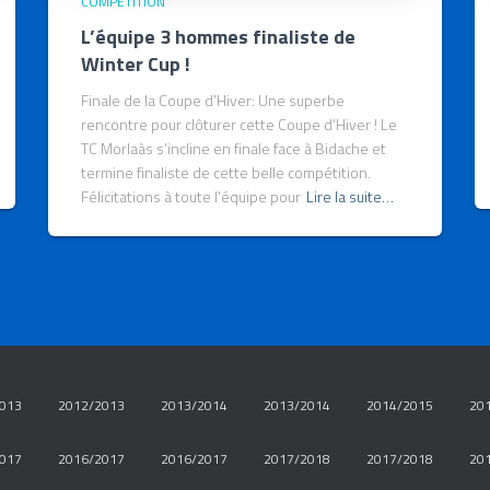
COMPÉTITION
L’équipe 3 hommes finaliste de
Winter Cup !
Finale de la Coupe d’Hiver: Une superbe
rencontre pour clôturer cette Coupe d’Hiver ! Le
TC Morlaàs s’incline en finale face à Bidache et
termine finaliste de cette belle compétition.
Félicitations à toute l’équipe pour
Lire la suite…
013
2012/2013
2013/2014
2013/2014
2014/2015
20
017
2016/2017
2016/2017
2017/2018
2017/2018
20