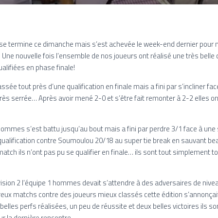
 se termine ce dimanche mais s’est achevée le week-end dernier pour 
 Une nouvelle fois l’ensemble de nos joueurs ont réalisé une très bell
alifiées en phase finale!
ssée tout près d’une qualification en finale mais
a fini par s’incliner f
rès serrée… Après avoir mené 2-0 et s’être fait remonter à 2-2 elles o
 2 hommes
s’est battu jusqu’au bout mais a fini par perdre 3/1 face à une
qualification contre Soumoulou 20/18 au super tie break en sauvant b
atch ils n’ont pas pu se qualifier en finale… ils sont tout simplement t
ision 2 l’équipe 1 hommes devait s’attendre à des adversaires de nivea
ux matchs contre des joueurs mieux classés cette édition s’annonçait tr
belles perfs réalisées, un peu de réussite et deux belles victoires ils 
ur la dernière rencontre.