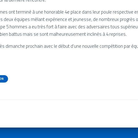
mes ont terminé à une honorable 4e place dans leur poule respective e
es deux équipes mêlant expérience et jeunesse, de nombreux progrès o
quipe 5 hommes a eu très fort à faire avec des adversaires tous supérie
 bien battus mais se sont malheureusement inclinés à 4 reprises.
s dimanche prochain avec le début d’une nouvelle compétition par équ
ON