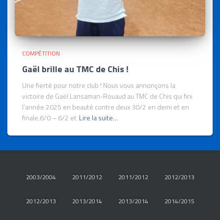
COMPÉTITION
Gaël brille au TMC de Chis !
Une fierté pour notre club ! Nous vous annonçons la
victoire de Gaël Lansaman-Rouaud au TMC de Chis qui fini
l’année 2025 en beauté contre deux 30/2 en demi et en
finale.6/0 – 6/2 et
Lire la suite…
2003/2004
2011/2012
2011/2012
2012/2013
2012/2013
2013/2014
2013/2014
2014/2015