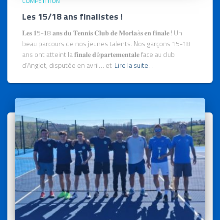
COMPÉTITION
Les 15/18 ans finalistes !
𝐋𝐞𝐬 𝟏5-𝟏8 𝐚𝐧𝐬 𝐝𝐮 𝐓𝐞𝐧𝐧𝐢𝐬 𝐂𝐥𝐮𝐛 𝐝𝐞 𝐌𝐨𝐫𝐥𝐚à𝐬 𝐞𝐧 𝐟𝐢𝐧𝐚𝐥𝐞 ! Un
beau parcours de nos jeunes talents. Nos garçons 15-18
ans ont atteint la 𝐟𝐢𝐧𝐚𝐥𝐞 𝐝é𝐩𝐚𝐫𝐭𝐞𝐦𝐞𝐧𝐭𝐚𝐥𝐞 face au club
d’Anglet, disputée en avril… et
Lire la suite…