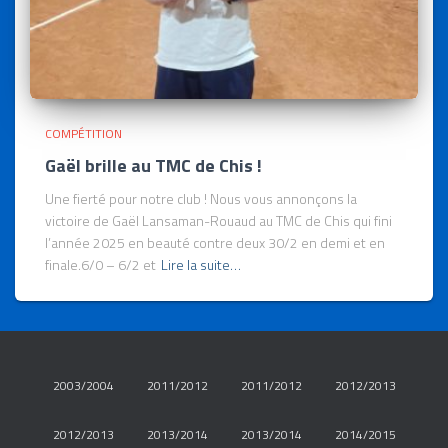
COMPÉTITION
Gaël brille au TMC de Chis !
Une fierté pour notre club ! Nous vous annonçons la
victoire de Gaël Lansaman-Rouaud au TMC de Chis qui fini
l’année 2025 en beauté contre deux 30/2 en demi et en
finale.6/0 – 6/2 et
Lire la suite…
2003/2004
2011/2012
2011/2012
2012/2013
2012/2013
2013/2014
2013/2014
2014/2015