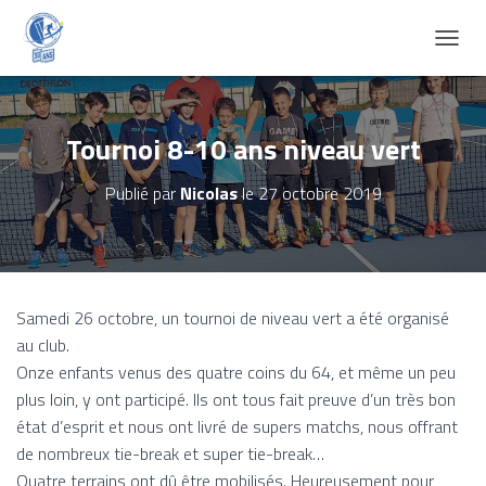
D
É
P
L
I
Tournoi 8-10 ans niveau vert
E
R
Publié par
Nicolas
le
27 octobre 2019
L
A
N
A
V
I
Samedi 26 octobre, un tournoi de niveau vert a été organisé
G
au club.
A
T
Onze enfants venus des quatre coins du 64, et même un peu
I
plus loin, y ont participé. Ils ont tous fait preuve d’un très bon
O
état d’esprit et nous ont livré de supers matchs, nous offrant
N
de nombreux tie-break et super tie-break…
Quatre terrains ont dû être mobilisés. Heureusement pour