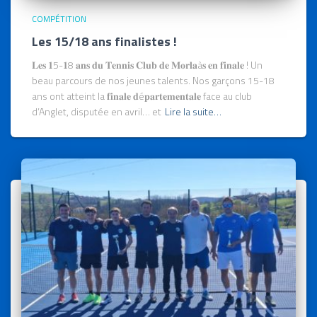
COMPÉTITION
Les 15/18 ans finalistes !
𝐋𝐞𝐬 𝟏5-𝟏8 𝐚𝐧𝐬 𝐝𝐮 𝐓𝐞𝐧𝐧𝐢𝐬 𝐂𝐥𝐮𝐛 𝐝𝐞 𝐌𝐨𝐫𝐥𝐚à𝐬 𝐞𝐧 𝐟𝐢𝐧𝐚𝐥𝐞 ! Un
beau parcours de nos jeunes talents. Nos garçons 15-18
ans ont atteint la 𝐟𝐢𝐧𝐚𝐥𝐞 𝐝é𝐩𝐚𝐫𝐭𝐞𝐦𝐞𝐧𝐭𝐚𝐥𝐞 face au club
d’Anglet, disputée en avril… et
Lire la suite…