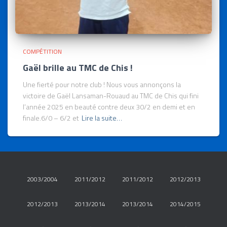
COMPÉTITION
Gaël brille au TMC de Chis !
Une fierté pour notre club ! Nous vous annonçons la
victoire de Gaël Lansaman-Rouaud au TMC de Chis qui fini
l’année 2025 en beauté contre deux 30/2 en demi et en
finale.6/0 – 6/2 et
Lire la suite…
2003/2004
2011/2012
2011/2012
2012/2013
2012/2013
2013/2014
2013/2014
2014/2015