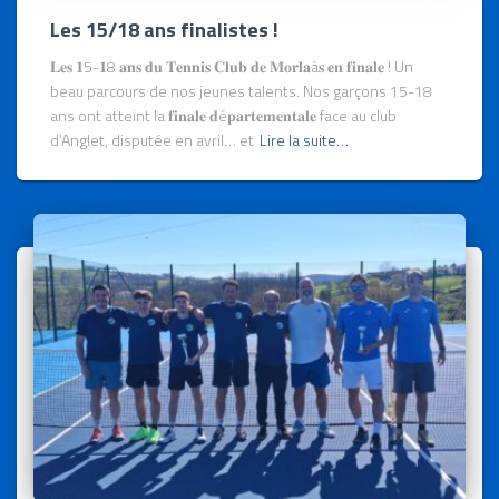
Les 15/18 ans finalistes !
𝐋𝐞𝐬 𝟏5-𝟏8 𝐚𝐧𝐬 𝐝𝐮 𝐓𝐞𝐧𝐧𝐢𝐬 𝐂𝐥𝐮𝐛 𝐝𝐞 𝐌𝐨𝐫𝐥𝐚à𝐬 𝐞𝐧 𝐟𝐢𝐧𝐚𝐥𝐞 ! Un
beau parcours de nos jeunes talents. Nos garçons 15-18
ans ont atteint la 𝐟𝐢𝐧𝐚𝐥𝐞 𝐝é𝐩𝐚𝐫𝐭𝐞𝐦𝐞𝐧𝐭𝐚𝐥𝐞 face au club
d’Anglet, disputée en avril… et
Lire la suite…