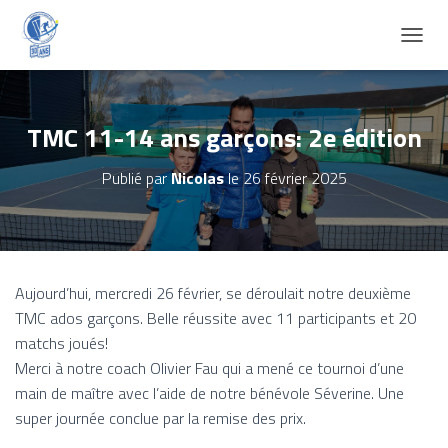
D
É
P
L
I
TMC 11-14 ans garçons: 2e édition
E
R
Publié par
Nicolas
le
26 février 2025
L
A
N
A
V
I
Aujourd’hui, mercredi 26 février, se déroulait notre deuxième
G
TMC ados garçons. Belle réussite avec 11 participants et 20
A
T
matchs joués!
I
Merci à notre coach Olivier Fau qui a mené ce tournoi d’une
O
main de maître avec l’aide de notre bénévole Séverine. Une
N
super journée conclue par la remise des prix.