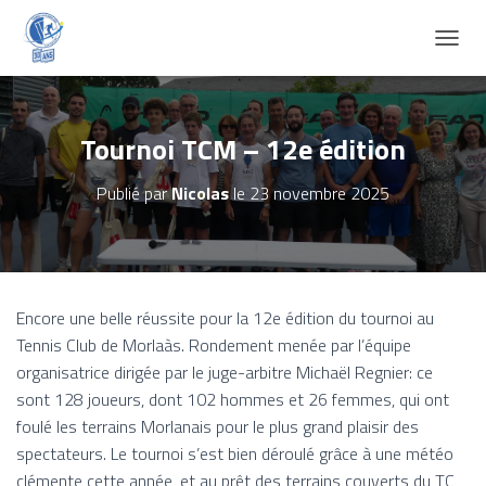
D
É
P
L
I
Tournoi TCM – 12e édition
E
R
Publié par
Nicolas
le
23 novembre 2025
L
A
N
A
V
I
Encore une belle réussite pour la 12e édition du tournoi au
G
Tennis Club de Morlaàs. Rondement menée par l’équipe
A
T
organisatrice dirigée par le juge-arbitre Michaël Regnier: ce
I
sont 128 joueurs, dont 102 hommes et 26 femmes, qui ont
O
foulé les terrains Morlanais pour le plus grand plaisir des
N
spectateurs. Le tournoi s’est bien déroulé grâce à une météo
clémente cette année, et au prêt des terrains couverts du TC