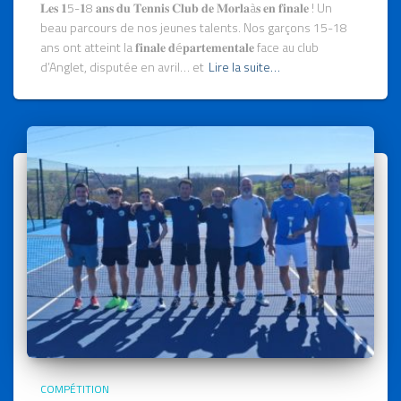
𝐋𝐞𝐬 𝟏5-𝟏8 𝐚𝐧𝐬 𝐝𝐮 𝐓𝐞𝐧𝐧𝐢𝐬 𝐂𝐥𝐮𝐛 𝐝𝐞 𝐌𝐨𝐫𝐥𝐚à𝐬 𝐞𝐧 𝐟𝐢𝐧𝐚𝐥𝐞 ! Un
beau parcours de nos jeunes talents. Nos garçons 15-18
ans ont atteint la 𝐟𝐢𝐧𝐚𝐥𝐞 𝐝é𝐩𝐚𝐫𝐭𝐞𝐦𝐞𝐧𝐭𝐚𝐥𝐞 face au club
d’Anglet, disputée en avril… et
Lire la suite…
COMPÉTITION