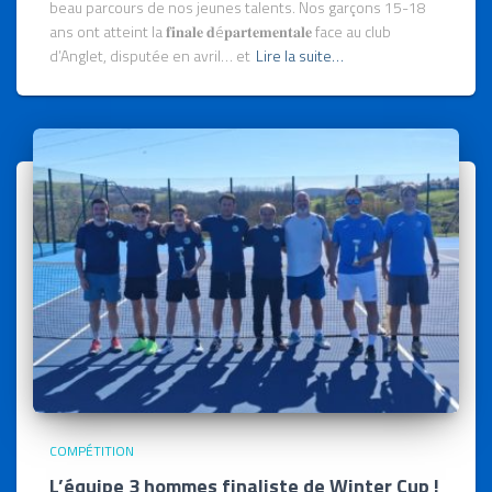
beau parcours de nos jeunes talents. Nos garçons 15-18
ans ont atteint la 𝐟𝐢𝐧𝐚𝐥𝐞 𝐝é𝐩𝐚𝐫𝐭𝐞𝐦𝐞𝐧𝐭𝐚𝐥𝐞 face au club
d’Anglet, disputée en avril… et
Lire la suite…
COMPÉTITION
L’équipe 3 hommes finaliste de Winter Cup !