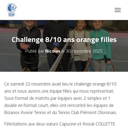
D
É
P
L
I
Challenge 8/10 ans orange filles
E
R
Publié par
Nicolas
le
30 novembre 2025
L
A
N
A
V
I
Ce samedi 22 novembre avait lieu le challenge orange 8/10
G
ans et nous avions une équipe filles qui nous représentait.
A
T
Sous format de matchs par équipes avec 2 simples et 1
I
double en format court, elles ont rencontré les équipes de
O
Bizanos Avenir Tennis et du Tennis Club Piémont Oloronais.
N
Félicitations aux deux sœurs Capucine et Anouk COLLETTE