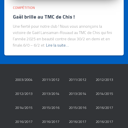
COMPÉTITION
Gaël brille au TMC de Chis !
Une fierté pour notre club ! Nous vous annonçons la
victoire de Gaël Lansaman-Rouaud au TMC de Chis qui fini
l’année 2025 en beauté contre deux 30/2 en demi et en
finale.6/0 – 6/2 et
Lire la suite…
2003/2004
2011/2012
2011/2012
2012/2013
2012/2013
2013/2014
2013/2014
2014/2015
2014/2015
2015/2016
2015/2016
2016/2017
2016/2017
2016/2017
2016/2017
2016/2017