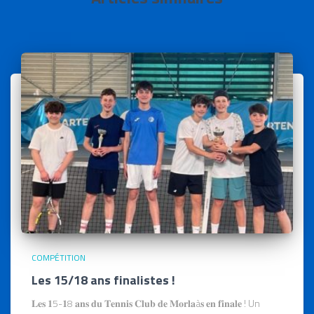
COMPÉTITION
Les 15/18 ans finalistes !
𝐋𝐞𝐬 𝟏5-𝟏8 𝐚𝐧𝐬 𝐝𝐮 𝐓𝐞𝐧𝐧𝐢𝐬 𝐂𝐥𝐮𝐛 𝐝𝐞 𝐌𝐨𝐫𝐥𝐚à𝐬 𝐞𝐧 𝐟𝐢𝐧𝐚𝐥𝐞 ! Un